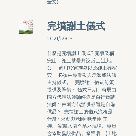
全文
)
完墳謝土儀式
2021/12/06
什麼是完墳謝土儀式? 完墳又稱
完山，謝土就是拜謝后土(土地
公)，適用於家族墓以及純土葬棺
穴。 必須由專業勘與老師或法師
主持儀式。 完墳謝土儀式前須
提供及準備： 儀式日期、時辰由
園方代請法師誦經還是自行邀請
法師？由園方代辦供品還是自備
供品？ 完墳謝土的儀式流程是
什麼? ※勘與老師(地理師)主
持。 家屬入園至墓座現場、專員
會協助擺設供品。祭拜后土(土地