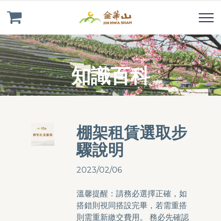
知識百科
棚架租賃選取步
驟說明
2023/02/06
溫馨提醒：請務必選擇正確，如
搭錯則視同搭設完畢，若需重搭
則需重新繳交費用。 務必先確認