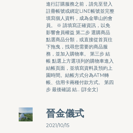
進行訂購服務之前，請先至登入
註冊帳號或綁定LINE帳號並完整
填寫個人資料，成為金華山的會
員。 ※ 請填寫正確資訊，以免
影響會員權益 第二步 選購商品
點選商品分類，或直接從首頁往
下拖曳，找尋您需要的商品服
務，並加入購物車。 第三步 結
帳 點選上方選項列的購物車進入
結帳頁面，並填寫資料及預約上
園時間。結帳方式分為ATM轉
帳、信用卡兩種付款方式。 第四
步 最後確認 結... (
詳全文
)
晉金儀式
2021/10/15