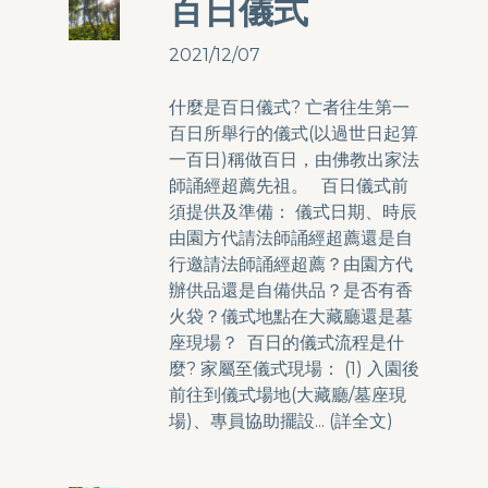
百日儀式
2021/12/07
什麼是百日儀式? 亡者往生第一
百日所舉行的儀式(以過世日起算
一百日)稱做百日，由佛教出家法
師誦經超薦先祖。 百日儀式前
須提供及準備： 儀式日期、時辰
由園方代請法師誦經超薦還是自
行邀請法師誦經超薦？由園方代
辦供品還是自備供品？是否有香
火袋？儀式地點在大藏廳還是墓
座現場？ 百日的儀式流程是什
麼? 家屬至儀式現場： (1) 入園後
前往到儀式場地(大藏廳/墓座現
場)、專員協助擺設... (
詳全文
)