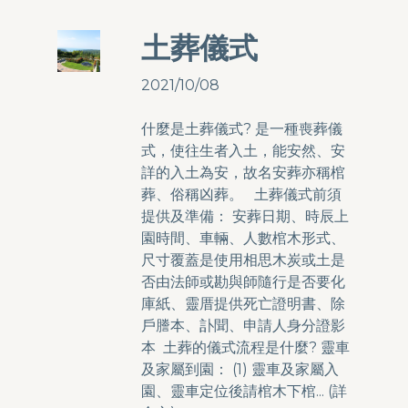
土葬儀式
2021/10/08
什麼是土葬儀式? 是一種喪葬儀
式，使往生者入土，能安然、安
詳的入土為安，故名安葬亦稱棺
葬、俗稱凶葬。 土葬儀式前須
提供及準備： 安葬日期、時辰上
園時間、車輛、人數棺木形式、
尺寸覆蓋是使用相思木炭或土是
否由法師或勘與師隨行是否要化
庫紙、靈厝提供死亡證明書、除
戶謄本、訃聞、申請人身分證影
本 土葬的儀式流程是什麼? 靈車
及家屬到園： (1) 靈車及家屬入
園、靈車定位後請棺木下棺... (
詳