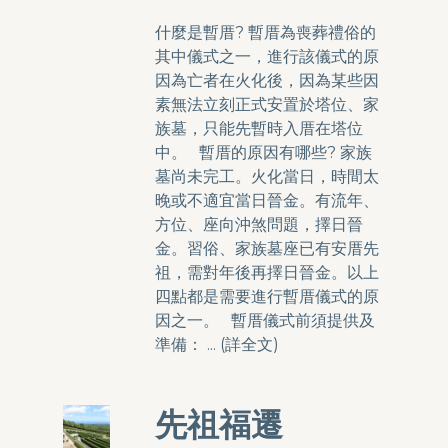
什麼是暫厝? 暫厝為喪葬禮俗的
其中儀式之一，進行該儀式的原
因為亡者在火化後，因為某些因
素無法立刻正式安置於塔位、家
族墓，只能先暫時入厝在塔位
中。 暫厝的原因有哪些? 家族
墓尚未完工。火化當日，時間太
晚或不適宜當日晉金。有流年、
方位、座向沖煞問題，擇日晉
金。習俗、家族墓座已有安厝先
祖，需對年後再擇日晉金。以上
四點都是需要進行暫厝儀式的原
因之一。 暫厝儀式前須提供及
準備： ... (
詳全文
)
先祖福遷