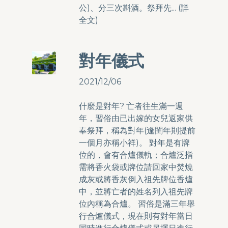
公)、分三次斟酒。祭拜先... (
詳
全文
)
對年儀式
2021/12/06
什麼是對年? 亡者往生滿一週
年，習俗由已出嫁的女兒返家供
奉祭拜，稱為對年(逢閨年則提前
一個月亦稱小祥)。 對年是有牌
位的，會有合爐儀軌；合爐泛指
需將香火袋或牌位請回家中焚燒
成灰或將香灰倒入祖先牌位香爐
中，並將亡者的姓名列入祖先牌
位內稱為合爐。 習俗是滿三年舉
行合爐儀式，現在則有對年當日