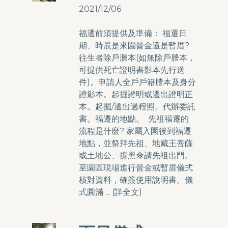
2021/12/06
福遷前須提供及準備： 福遷日
期、時辰是來園晉金還是暫厝?
往生者除戶謄本(如無除戶謄本，
可提供死亡證明書影本先行送
件)。申請人全戶戶籍謄本及身分
證影本。起掘證明或遷出證明正
本。起掘/遷出過程照。代辦委託
書。福遷的地點。 先祖福遷的
流程是什麼? 家屬入園後到福遷
地點，並祭拜先祖、地藏王菩薩
或土地公、撐黑傘請先祖出門。
至園區現場進行晉金或暫厝儀式
核對資料，確簽使用說明書。儀
式圓滿 ... (
詳全文
)