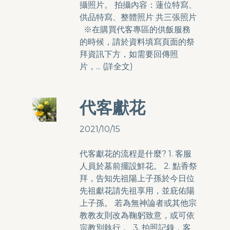
攝照片。 拍攝內容：蓮位特寫、
供品特寫、整體照片 共三張照片
※在購買代客專區的供飯服務
的時候，請於資料填寫頁面的祭
拜資訊下方，如需要回傳照
片，... (
詳全文
)
代客獻花
2021/10/15
代客獻花的流程是什麼? 1. 客服
人員於墓前擺設鮮花。 2. 點香祭
拜，告知先祖陽上子孫於今日位
先祖獻花請先祖享用，並庇佑陽
上子孫。 若為無神論者或其他宗
教教友則改為鞠躬致意，或可依
宗教別執行 。 3. 拍照記錄，客