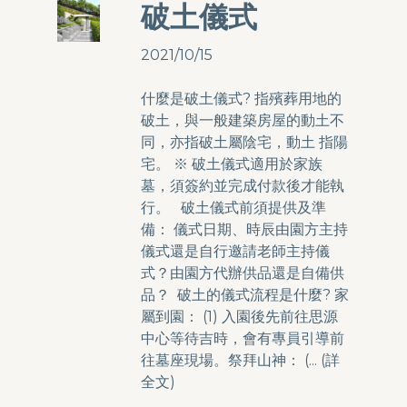
破土儀式
2021/10/15
什麼是破土儀式? 指殯葬用地的
破土，與一般建築房屋的動土不
同，亦指破土屬陰宅，動土 指陽
宅。 ※ 破土儀式適用於家族
墓，須簽約並完成付款後才能執
行。 破土儀式前須提供及準
備： 儀式日期、時辰由園方主持
儀式還是自行邀請老師主持儀
式？由園方代辦供品還是自備供
品？ 破土的儀式流程是什麼? 家
屬到園： (1) 入園後先前往思源
中心等待吉時，會有專員引導前
往墓座現場。祭拜山神： (... (
詳
全文
)