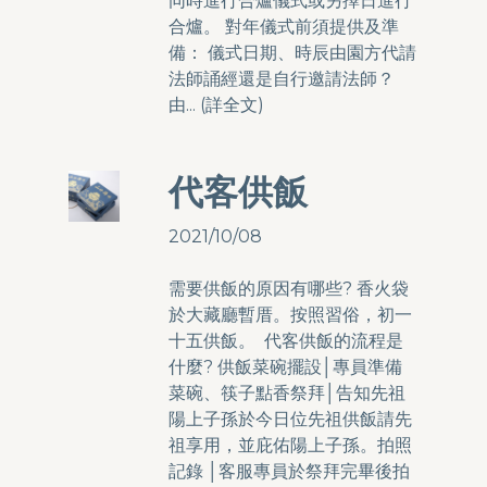
同時進行合爐儀式或另擇日進行
合爐。 對年儀式前須提供及準
備： 儀式日期、時辰由園方代請
法師誦經還是自行邀請法師？
由... (
詳全文
)
代客供飯
2021/10/08
需要供飯的原因有哪些? 香火袋
於大藏廳暫厝。按照習俗，初一
十五供飯。 代客供飯的流程是
什麼? 供飯菜碗擺設│專員準備
菜碗、筷子點香祭拜│告知先祖
陽上子孫於今日位先祖供飯請先
祖享用，並庇佑陽上子孫。拍照
記錄 │客服專員於祭拜完畢後拍