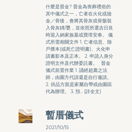
什麼是晉金? 晉金為喪葬禮俗的
其中儀式之一，亡者在火化或撿
金／骨後，會將其骨灰或骨骸裝
入骨灰罈/甕，並依照所選吉日良
時迎入納家族墓或寶塔安奉。 儀
式所需相關文件 1. 亡者信息、除
戶謄本(或死亡證明書)、火化申
請書影本及正本。 2. 申請人身分
證明文件及代辦委託書。 晉金
儀式前置作業 1. 誦經超薦之法
師，由園方代請還是自行邀請。
2. 供品方面是家屬自帶或由園區
代為辦理。 3. 預... (
詳全文
)
暫厝儀式
2021/10/15